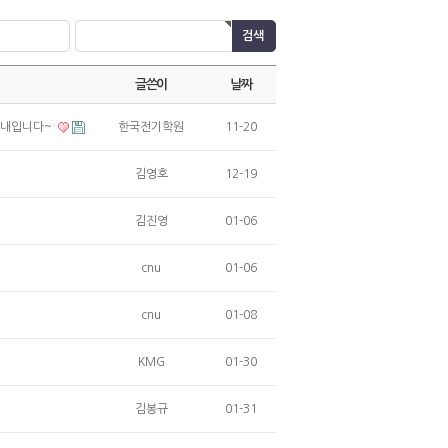
글쓴이
날짜
 안내입니다~
한국전기학원
11-20
김영호
12-19
김진영
01-06
cnu
01-06
cnu
01-08
KMG
01-30
김봉규
01-31