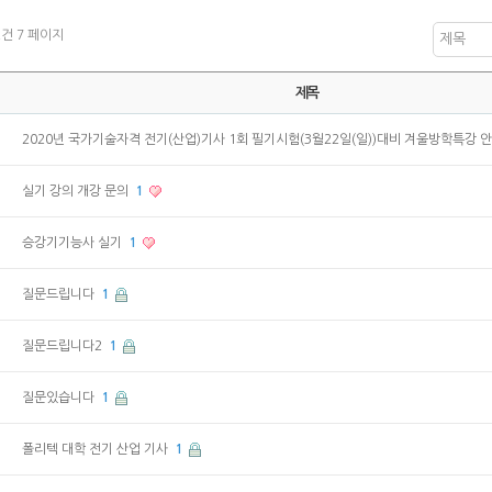
2건
7 페이지
제목
제목
2020년 국가기술자격 전기(산업)기사 1회 필기시험(3월22일(일))대비 겨울방학특강
실기 강의 개강 문의
1
승강기기능사 실기
1
질문드립니다
1
질문드립니다2
1
질문있습니다
1
폴리텍 대학 전기 산업 기사
1