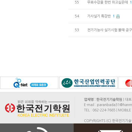
55
무료수강을 한번 하고싶은데
1
54
기사실기 특강반
1
53
전기기능사 실기시험 볼때 공
업체명 : 한국전기기술학원
| 대표
E-mail : paranbada31@hanma
TEL : 062-224-7665 | MOB
COPYRIGHTS (C) 한국전기기술학