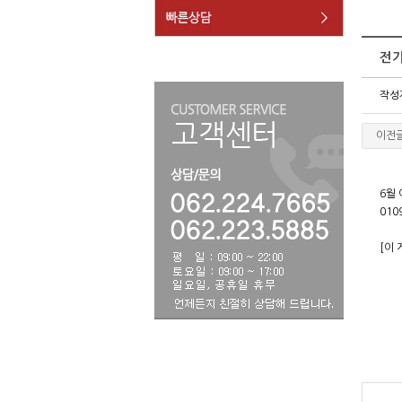
전기
작성
이전
6월
010
[이 