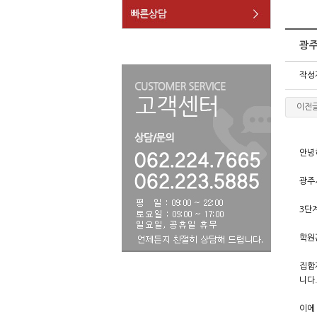
광주
작성
이전
안녕
광주
3단
학원
집합
니다
이에