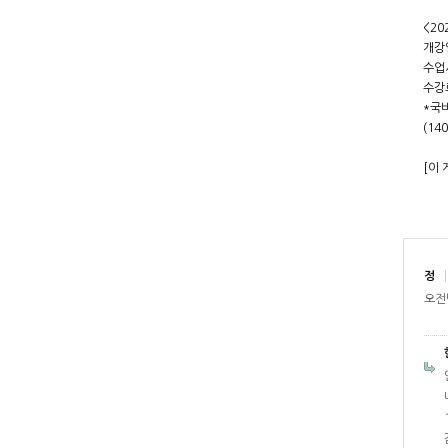
<2
개강일
수업시
수강료
*국
(1
[이 
정
오전